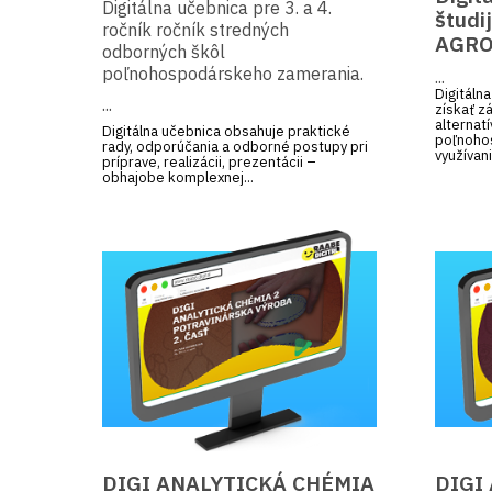
Digitálna učebnica pre 3. a 4.
študi
ročník ročník stredných
Učebný odbor Mäsiar
AGRO
odborných škôl
poľnohospodárskeho zamerania.
...
Učebný odbor Pekár
Digitáln
...
získať z
Študijný odbor Potravinárstvo
alternat
Digitálna učebnica obsahuje praktické
poľnoho
rady, odporúčania a odborné postupy pri
Pôdohospodárske študijné odbory
využívani
príprave, realizácii, prezentácii –
obhajobe komplexnej...
Stavebné študijné odbory
Študijný odbor Stolár
Učebný odbor Strojárstvo
Študijný odbor technické
a informatické služby
DIGI ANALYTICKÁ CHÉMIA
DIGI