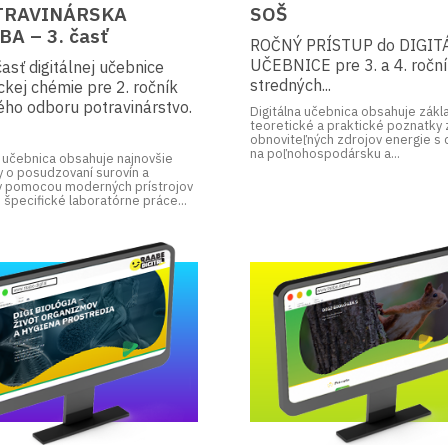
TRAVINÁRSKA
SOŠ
A – 3. časť
ROČNÝ PRÍSTUP do DIGIT
UČEBNICE pre 3. a 4. ročn
časť digitálnej učebnice
stredných...
ckej chémie pre 2. ročník
ého odboru potravinárstvo.
Digitálna učebnica obsahuje zák
teoretické a praktické poznatky 
obnoviteľných zdrojov energie s
na poľnohospodársku a...
a učebnica obsahuje najnovšie
 o posudzovaní surovín a
v pomocou moderných prístrojov
 špecifické laboratórne práce...