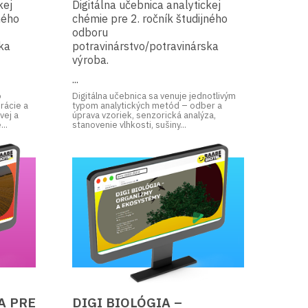
kej
Digitálna učebnica analytickej
ného
chémie pre 2. ročník študijného
odboru
ka
potravinárstvo/potravinárska
výroba.
...
o
Digitálna učebnica sa venuje jednotlivým
rácie a
typom analytických metód – odber a
vej a
úprava vzoriek, senzorická analýza,
..
stanovenie vlhkosti, sušiny...
A PRE
DIGI BIOLÓGIA –