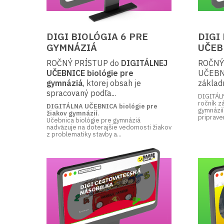
DIGI BIOLÓGIA 6 PRE
DIGI
GYMNÁZIÁ
UČEB
ROČNÝ PRÍSTUP do
DIGITÁLNEJ
ROČNÝ
UČEBNICE biológie pre
UČEBNI
gymnáziá
, ktorej obsah je
základn
spracovaný podľa...
DIGITÁLN
ročník z
DIGITÁLNA UČEBNICA biológie pre
gymnázií
žiakov gymnázií
.
priprave
Učebnica biológie pre gymnáziá
nadväzuje na doterajšie vedomosti žiakov
z problematiky stavby a...