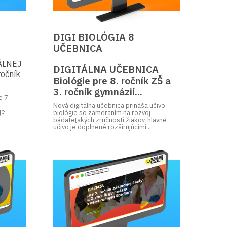
DIGI BIOLÓGIA 8
UČEBNICA
ÁLNEJ
DIGITÁLNA UČEBNICA
ročník
Biológie pre 8. ročník ZŠ a
3. ročník gymnázií...
e 7.
k
Nová digitálna učebnica prináša učivo
je
biológie so zameraním na rozvoj
bádateľských zručností žiakov, hlavné
učivo je doplnené rozširujúcimi...