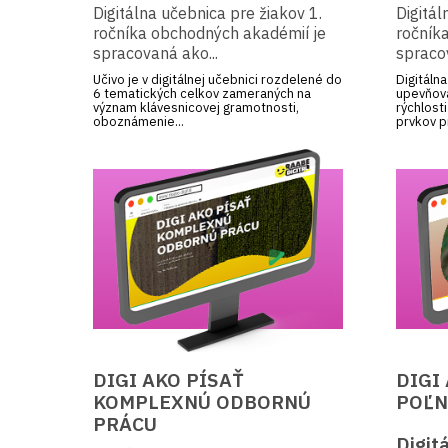
Digitálna učebnica pre žiakov 1.
Digitál
Výtvarná výchova
ročníka obchodných akadémií je
ročník
Biológia
spracovaná ako...
spracov
Učivo je v digitálnej učebnici rozdelené do
Digitáln
Chémia
6 tematických celkov zameraných na
upevňova
význam klávesnicovej gramotnosti,
rýchlosti
Fyzika
oboznámenie...
prvkov pr
Geografia
Finančná gramotnosť
Vzťahová a sexuálna výchova
Učebný odbor Cukrár
Doprava
Študijný odbor Elektrotechnik
Chemické študijné odbory
DIGI AKO PÍSAŤ
DIGI
KOMPLEXNÚ ODBORNÚ
POĽ
Učebný odbor Kaderník
PRÁCU
Digit
Učebný odbor Kuchár