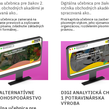
na učebnica pre žiakov 2.
Digitálna učebnica pre žiak
8. ročník ZŠ
a obchodných akadémií je
ročníka obchodných akadém
9. ročník ZŠ
aná ako...
spracovaná ako...
a učebnica je zameraná na
Prvá kapitola učebnice sa zaober
1. ročník gymnázia s osemročným
nie presnosti a zvyšovanie
písomným stykom, jeho významo
štúdiom
 písania, zvládnutie základných
organizáciou, rozdelením písomn
i formálnej...
právnou...
2. ročník gymnázia s osemročným
štúdiom
3. ročník gymnázia s osemročným
štúdiom
4. ročník gymnázia s osemročným
štúdiom
1. ročník SOŠ a G
2. ročník SOŠ a G
3. ročník SOŠ a G
 ALTERNATÍVNE
DIGI ANALYTICKÁ C
NOHOSPODÁRSTVO
1 POTRAVINÁRSKA
4. ročník SOŠ a G
VÝROBA
álna učebnica pre