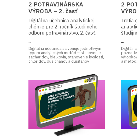
2 POTRAVINÁRSKA
2 PO
VÝROBA – 2. časť
VÝROB
Digitálna učebnica analytickej
Tretia 
chémie pre 2. ročník študijného
analyti
odboru potravinárstvo, 2. časť.
študijn
...
...
Digitálna učebnica sa venuje jednotlivým
Digitáln
typom analytických metód – stanovenie
poznatky
sacharidov, bielkovín, stanovenie kyslosti,
výrobko
chloridov, dusičnanov a dusitanov....
a metód,