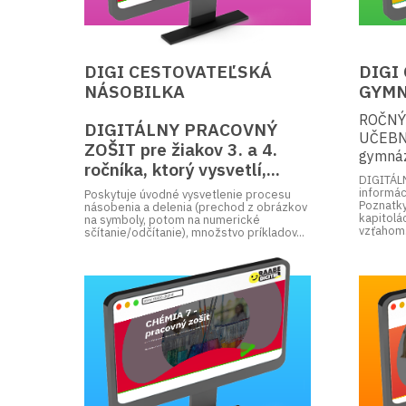
DIGI CESTOVATEĽSKÁ
DIGI
NÁSOBILKA
GYMN
ROČNÝ
DIGITÁLNY PRACOVNÝ
UČEBNI
ZOŠIT pre žiakov 3. a 4.
gymnázi
ročníka, ktorý vysvetlí,...
DIGITÁL
informác
Poskytuje úvodné vysvetlenie procesu
Poznatky
násobenia a delenia (prechod z obrázkov
kapitolá
na symboly, potom na numerické
vzťahom.
sčítanie/odčítanie), množstvo príkladov...