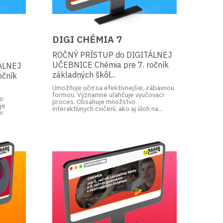
DIGI CHÉMIA 7
ROČNÝ PRÍSTUP do DIGITÁLNEJ
UČEBNICE Chémia pre 7. ročník
ÁLNEJ
základných škôl...
očník
Umožňuje učiť sa efektívnejšie, zábavnou
formou. Významne uľahčuje vyučovací
vo
proces. Obsahuje množstvo
je
interaktívnych cvičení, ako aj úloh na...
m