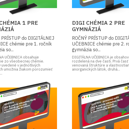
 CHÉMIA 1 PRE
DIGI CHÉMIA 2 PRE
ÁZIÁ
GYMNÁZIÁ
 PRÍSTUP do DIGITÁLNEJ
ROČNÝ PRÍSTUP do DIGIT
CE chémie pre 1. ročník
UČEBNICE chémie pre 2. r
a so...
gymnázia so...
NA UČEBNICA obsahuje
DIGITÁLNA UČEBNICA je obsaho
ie zo všeobecnej chémie.
rozdelená na dve časti. Prvá časť 
 uvedené v jednotlivých
venovaná štruktúre a vlastnostia
ch umožnia žiakom porozumieť
anorganických látok, druhá...
..