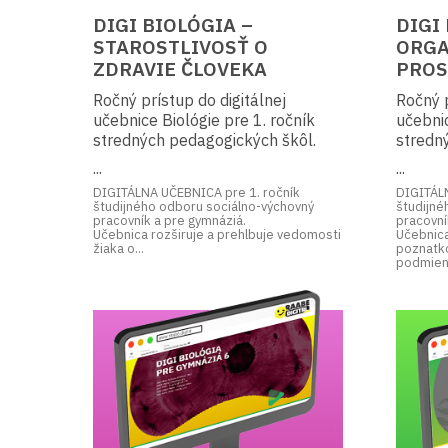
DIGI BIOLÓGIA –
DIGI
STAROSTLIVOSŤ O
ORGA
ZDRAVIE ČLOVEKA
PROS
Ročný prístup do digitálnej
Ročný p
učebnice Biológie pre 1. ročník
učebnic
stredných pedagogických škôl.
stredn
...
...
DIGITÁLNA UČEBNICA pre 1. ročník
DIGITÁLN
študijného odboru sociálno-výchovný
študijné
pracovník a pre gymnáziá.
pracovní
Učebnica rozširuje a prehlbuje vedomosti
Učebnica
žiaka o...
poznatko
podmieno