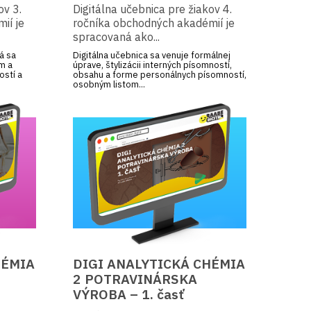
ov 3.
Digitálna učebnica pre žiakov 4.
ií je
ročníka obchodných akadémií je
spracovaná ako...
á sa
Digitálna učebnica sa venuje formálnej
m a
úprave, štylizácii interných písomností,
ostí a
obsahu a forme personálnych písomností,
osobným listom...
HÉMIA
DIGI ANALYTICKÁ CHÉMIA
2 POTRAVINÁRSKA
VÝROBA – 1. časť