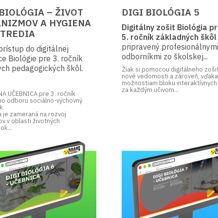
 BIOLÓGIA – ŽIVOT
DIGI BIOLÓGIA 5
NIZMOV A HYGIENA
Digitálny zošit Biológia p
TREDIA
5. ročník základných škôl
pripravený profesionálnym
rístup do digitálnej
odborníkmi zo školskej...
e Biológie pre 3. ročník
ých pedagogických škôl.
Žiak si pomocou digitálneho zoši
nové vedomosti a zároveň, vďak
možnostiam bloku interaktívnych
za každým učivom...
A UČEBNICA pre 3. ročník
ho odboru sociálno-výchovný
k.
 je zameraná na rozvoj
v v oblasti životných
k...