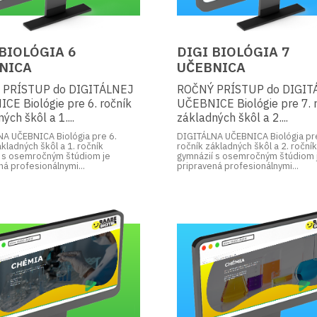
 BIOLÓGIA 6
DIGI BIOLÓGIA 7
NICA
UČEBNICA
 PRÍSTUP do DIGITÁLNEJ
ROČNÝ PRÍSTUP do DIGIT
CE Biológie pre 6. ročník
UČEBNICE Biológie pre 7. 
ých škôl a 1....
základných škôl a 2....
A UČEBNICA Biológia pre 6.
DIGITÁLNA UČEBNICA Biológia pr
ákladných škôl a 1. ročník
ročník základných škôl a 2. roční
 s osemročným štúdiom je
gymnázií s osemročným štúdiom 
ná profesionálnymi...
pripravená profesionálnymi...