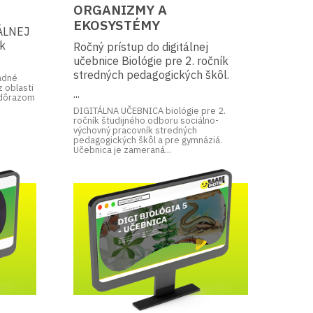
ORGANIZMY A
EKOSYSTÉMY
ÁLNEJ
ík
Ročný prístup do digitálnej
učebnice Biológie pre 2. ročník
stredných pedagogických škôl.
ladné
z oblasti
...
 dôrazom
DIGITÁLNA UČEBNICA biológie pre 2.
ročník študijného odboru sociálno-
výchovný pracovník stredných
pedagogických škôl a pre gymnáziá.
Učebnica je zameraná...