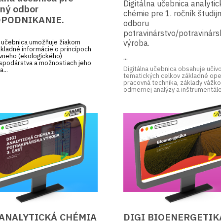
Digitálna učebnica analytic
jný odbor
chémie pre 1. ročník študij
PODNIKANIE.
odboru
potravinárstvo/potravinárs
a učebnica umožňuje žiakom
výroba.
ákladné informácie o princípoch
...
ívneho (ekologického)
spodárstva a možnostiach jeho
Digitálna učebnica obsahuje učiv
a...
tematických celkov základné ope
pracovná technika, základy vážko
odmernej analýzy a inštrumentále.
 ANALYTICKÁ CHÉMIA
DIGI BIOENERGETIK