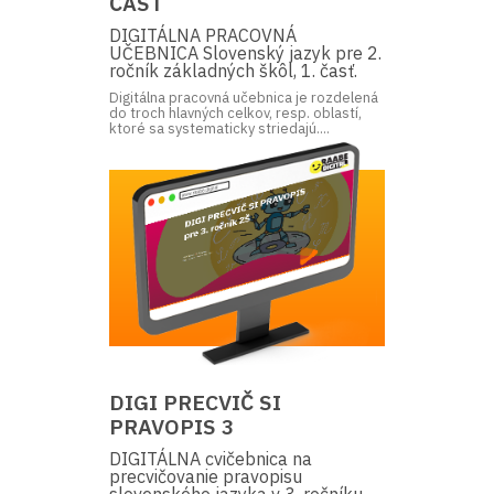
ČASŤ
DIGITÁLNA PRACOVNÁ
UČEBNICA Slovenský jazyk pre 2.
ročník základných škôl, 1. časť.
Digitálna pracovná učebnica je rozdelená
do troch hlavných celkov, resp. oblastí,
ktoré sa systematicky striedajú....
DIGI PRECVIČ SI
PRAVOPIS 3
DIGITÁLNA cvičebnica na
precvičovanie pravopisu
slovenského jazyka v 3. ročníku