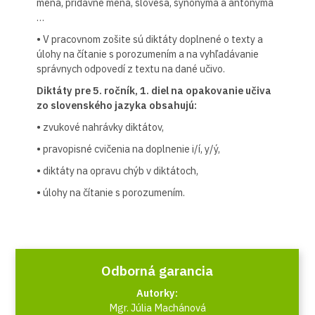
mená, prídavné mená, slovesá, synonymá a antonymá
…
• V pracovnom zošite sú diktáty doplnené o texty a
úlohy na čítanie s porozumením a na vyhľadávanie
správnych odpovedí z textu na dané učivo.
Diktáty pre 5. ročník, 1. diel na opakovanie učiva
zo slovenského jazyka obsahujú:
• zvukové nahrávky diktátov,
• pravopisné cvičenia na doplnenie i/í, y/ý,
• diktáty na opravu chýb v diktátoch,
• úlohy na čítanie s porozumením.
Odborná garancia
Autorky:
Mgr. Júlia Machánová