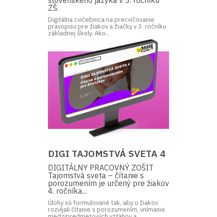
ZŠ.
Digitálna cvičebnica na precvičovanie
pravopisu pre žiakov a žiačky v 3. ročníku
základnej školy. Ako...
DIGI TAJOMSTVÁ SVETA 4
DIGITÁLNY PRACOVNÝ ZOŠIT
Tajomstvá sveta – čítanie s
porozumením je určený pre žiakov
4. ročníka...
Úlohy sú formulované tak, aby u žiakov
rozvíjali čítanie s porozumením, vnímanie
medzipredmetových vzťahov a...