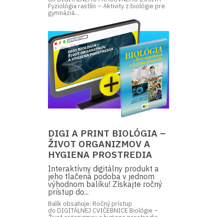
Fyziológia rastlín – Aktivity z biológie pre
gymnáziá...
DIGI A PRINT BIOLÓGIA –
ŽIVOT ORGANIZMOV A
HYGIENA PROSTREDIA
Interaktívny digitálny produkt a
jeho tlačená podoba v jednom
výhodnom balíku! Získajte ročný
prístup do...
Balík obsahuje: Ročný prístup
do DIGITÁLNEJ CVIČEBNICE Biológie –