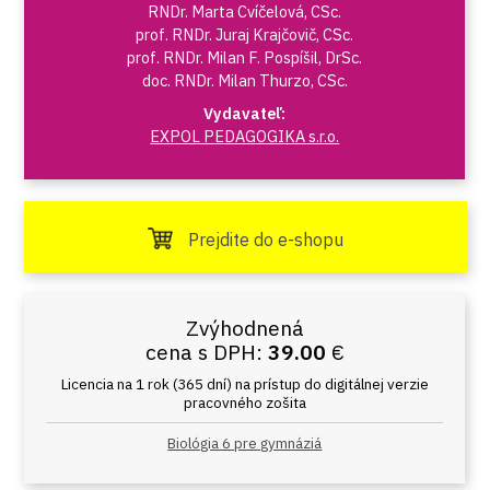
RNDr. Marta Cvíčelová, CSc.
prof. RNDr. Juraj Krajčovič, CSc.
prof. RNDr. Milan F. Pospíšil, DrSc.
doc. RNDr. Milan Thurzo, CSc.
Vydavateľ:
EXPOL PEDAGOGIKA s.r.o.
Prejdite do e-shopu
Zvýhodnená
cena s DPH:
39.00
€
Licencia na 1 rok (365 dní) na prístup do digitálnej verzie
pracovného zošita
Biológia 6 pre gymnáziá