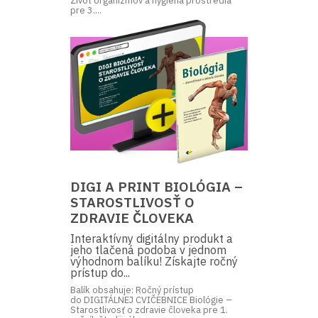
Život organizmov a hygiena prostredia
pre 3....
DIGI A PRINT BIOLÓGIA –
STAROSTLIVOSŤ O
ZDRAVIE ČLOVEKA
Interaktívny digitálny produkt a
jeho tlačená podoba v jednom
výhodnom balíku! Získajte ročný
prístup do...
Balík obsahuje: Ročný prístup
do DIGITÁLNEJ CVIČEBNICE Biológie –
Starostlivosť o zdravie človeka pre 1.