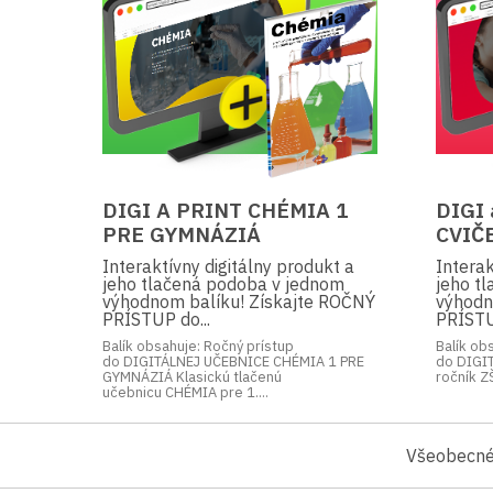
DIGI A PRINT CHÉMIA 1
DIGI
PRE GYMNÁZIÁ
CVIČ
Interaktívny digitálny produkt a
Interak
jeho tlačená podoba v jednom
jeho t
výhodnom balíku! Získajte ROČNÝ
výhodn
PRÍSTUP do...
PRÍSTU
Balík obsahuje: Ročný prístup
Balík ob
do DIGITÁLNEJ UČEBNICE CHÉMIA 1 PRE
do DIGI
GYMNÁZIÁ Klasickú tlačenú
ročník ZŠ
učebnicu CHÉMIA pre 1....
Všeobecné