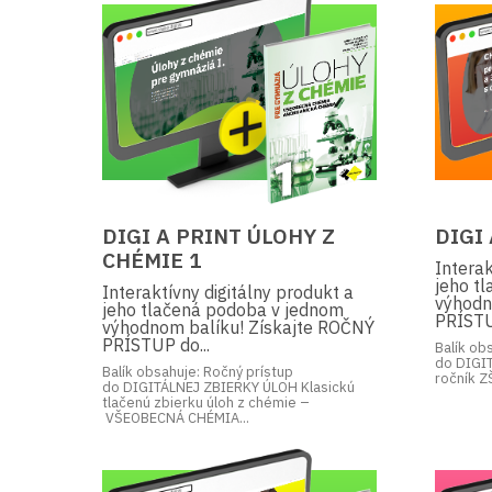
DIGI A PRINT ÚLOHY Z
DIGI
CHÉMIE 1
Interak
jeho t
Interaktívny digitálny produkt a
výhodn
jeho tlačená podoba v jednom
PRÍSTU
výhodnom balíku! Získajte ROČNÝ
PRÍSTUP do...
Balík ob
do DIGI
Balík obsahuje: Ročný prístup
ročník ZŠ
do DIGITÁLNEJ ZBIERKY ÚLOH Klasickú
tlačenú zbierku úloh z chémie –
VŠEOBECNÁ CHÉMIA...