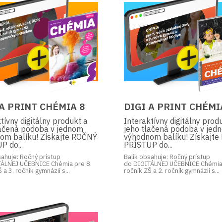
 A PRINT CHÉMIA 8
DIGI A PRINT CHÉMI
tívny digitálny produkt a
Interaktívny digitálny prod
lačená podoba v jednom
jeho tlačená podoba v jed
om balíku! Získajte ROČNÝ
výhodnom balíku! Získajt
P do...
PRÍSTUP do...
sahuje: Ročný prístup
Balík obsahuje: Ročný prístup
TÁLNEJ UČEBNICE Chémia pre 8.
do DIGITÁLNEJ UČEBNICE Chémia 
 a 3. ročník gymnázií s...
ročník ZŠ a 2. ročník gymnázií s...