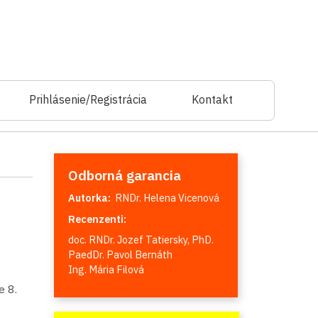
Prihlásenie/Registrácia
Kontakt
Odborná garancia
Autorka:
RNDr. Helena Vicenová
Recenzenti:
doc. RNDr. Jozef Tatiersky, PhD.
PaedDr. Pavol Bernáth
Ing. Mária Filová
 8.