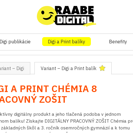
Digi publikácie
Digi a Print balíky
Benefity
riant – Digi
Variant – Digi a Print balík
GI A PRINT CHÉMIA 8
ACOVNÝ ZOŠIT
ktívny digitálny produkt a jeho tlačená podoba v jednom
nom balíku! Získajte DIGITÁLNY PRACOVNÝ ZOŠIT Chémia pre
 základných škôl a 3. ročník osemročných gymnázií a k tomu