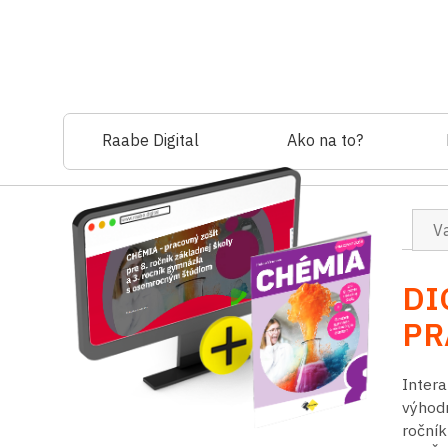
Raabe Digital
Ako na to?
Va
DI
PR
Intera
výhod
ročník