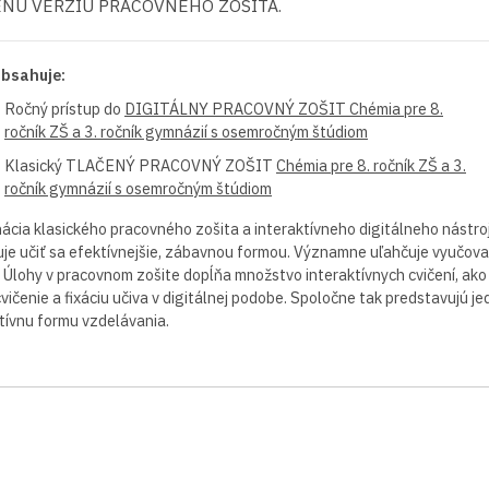
ENÚ VERZIU PRACOVNÉHO ZOŠITA.
obsahuje:
Ročný prístup do
DIGITÁLNY PRACOVNÝ ZOŠIT Chémia pre 8.
ročník ZŠ a 3. ročník gymnázií s osemročným štúdiom
Klasický TLAČENÝ PRACOVNÝ ZOŠIT
Chémia pre 8. ročník ZŠ a 3.
ročník gymnázií s osemročným štúdiom
cia klasického pracovného zošita a interaktívneho digitálneho nástro
je učiť sa efektívnejšie, zábavnou formou. Významne uľahčuje vyučova
 Úlohy v pracovnom zošite dopĺňa množstvo interaktívnych cvičení, ako 
vičenie a fixáciu učiva v digitálnej podobe. Spoločne tak predstavujú j
tívnu formu vzdelávania.