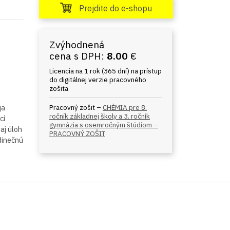
Prejdite do e-shopu
Zvýhodnená
cena s DPH:
8.00
€
Licencia na 1 rok (365 dní) na prístup
do digitálnej verzie pracovného
zošita
ja
Pracovný zošit –
CHÉMIA pre 8.
ročník základnej školy a 3. ročník
cí
gymnázia s osemročným štúdiom –
aj úloh
PRACOVNÝ ZOŠIT
edinečnú