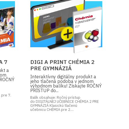
A 7
DIGI A PRINT CHÉMIA 2
PRE GYMNÁZIÁ
ukt a
nom
Interaktívny digitálny produkt a
e ROČNÝ
jeho tlačená podoba v jednom
výhodnom balíku! Získajte ROČNÝ
PRÍSTUP do...
pre 7.
Balík obsahuje: Ročný prístup
do DIGITÁLNEJ UČEBNICE CHÉMIA 2 PRE
GYMNÁZIÁ Klasickú tlačenú
učebnicu CHÉMIA pre 2....