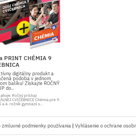
 a PRINT CHÉMIA 9
EBNICA
tívny digitálny produkt a
lačená podoba v jednom
om balíku! Získajte ROČNÝ
P do...
sahuje: Ročný prístup
TÁLNEJ CVIČEBNICE Chémia pre 9.
 a 4. ročník gymnázií s...
 zmluvné podmienky používania
|
Vyhlásenie o ochrane osob