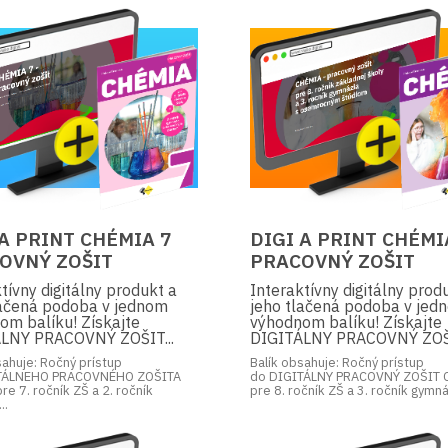
 A PRINT CHÉMIA 7
DIGI A PRINT CHÉMI
OVNÝ ZOŠIT
PRACOVNÝ ZOŠIT
tívny digitálny produkt a
Interaktívny digitálny prod
lačená podoba v jednom
jeho tlačená podoba v jed
om balíku! Získajte
výhodnom balíku! Získajte
LNY PRACOVNÝ ZOŠIT...
DIGITÁLNY PRACOVNÝ ZOŠI
sahuje: Ročný prístup
Balík obsahuje: Ročný prístup
TÁLNEHO PRACOVNÉHO ZOŠITA
do DIGITÁLNY PRACOVNÝ ZOŠIT 
re 7. ročník ZŠ a 2. ročník
pre 8. ročník ZŠ a 3. ročník gymnáz
..