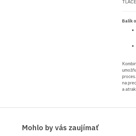
TLAČ
Balík 
Kombiná
umožňu
proces.
na prec
a atrak
Mohlo by vás zaujímať