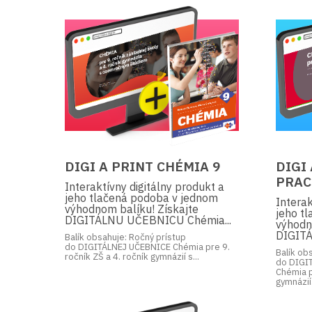
DIGI A PRINT CHÉMIA 9
DIGI
PRAC
Interaktívny digitálny produkt a
jeho tlačená podoba v jednom
Interak
výhodnom balíku! Získajte
jeho t
DIGITÁLNU UČEBNICU Chémia...
výhodn
DIGITÁ
Balík obsahuje: Ročný prístup
do DIGITÁLNEJ UČEBNICE Chémia pre 9.
Balík ob
ročník ZŠ a 4. ročník gymnázií s...
do DIGI
Chémia p
gymnázií.