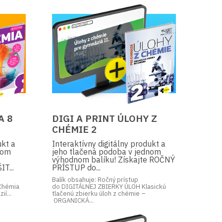
A 8
DIGI A PRINT ÚLOHY Z
CHÉMIE 2
ukt a
Interaktívny digitálny produkt a
nom
jeho tlačená podoba v jednom
výhodnom balíku! Získajte ROČNÝ
T...
PRÍSTUP do...
Balík obsahuje: Ročný prístup
Chémia
do DIGITÁLNEJ ZBIERKY ÚLOH Klasickú
ií...
tlačenú zbierku úloh z chémie –
ORGANICKÁ...