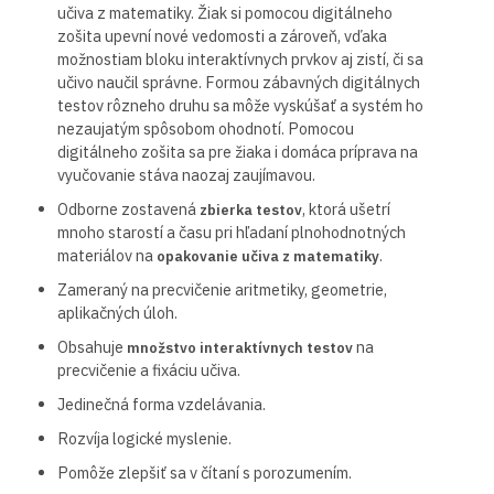
učiva z matematiky. Žiak si pomocou digitálneho
zošita upevní nové vedomosti a zároveň, vďaka
možnostiam bloku interaktívnych prvkov aj zistí, či sa
učivo naučil správne. Formou zábavných digitálnych
testov rôzneho druhu sa môže vyskúšať a systém ho
nezaujatým spôsobom ohodnotí. Pomocou
digitálneho zošita sa pre žiaka i domáca príprava na
vyučovanie stáva naozaj zaujímavou.
Odborne zostavená
, ktorá ušetrí
zbierka testov
mnoho starostí a času pri hľadaní plnohodnotných
materiálov na
.
opakovanie učiva z matematiky
Zameraný na precvičenie aritmetiky, geometrie,
aplikačných úloh.
Obsahuje
na
množstvo interaktívnych testov
precvičenie a fixáciu učiva.
Jedinečná forma vzdelávania.
Rozvíja logické myslenie.
Pomôže zlepšiť sa v čítaní s porozumením.