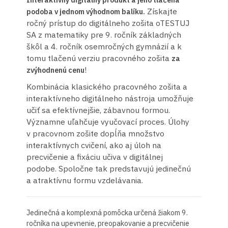
Získajte
podoba v jednom výhodnom balíku.
ročný prístup do digitálneho zošita oTESTUJ
SA z matematiky pre 9. ročník základných
škôl a 4. ročník osemročných gymnázií a k
tomu tlačenú verziu pracovného zošita
za
!
zvýhodnenú cenu
Kombinácia klasického pracovného zošita a
interaktívneho digitálneho nástroja umožňuje
učiť sa efektívnejšie, zábavnou formou.
Významne uľahčuje vyučovací proces. Úlohy
v pracovnom zošite dopĺňa množstvo
interaktívnych cvičení, ako aj úloh na
precvičenie a fixáciu učiva v digitálnej
podobe. Spoločne tak predstavujú jedinečnú
a atraktívnu formu vzdelávania.
Jedinečná a komplexná pomôcka určená žiakom 9.
ročníka na upevnenie, preopakovanie a precvičenie