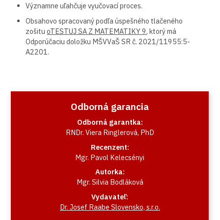
Významne uľahčuje vyučovací proces.
Obsahovo spracovaný podľa úspešného tlačeného
zošitu
oTESTUJ SA Z MATEMATIKY 9
, ktorý má
Odporúčaciu doložku MŠVVaŠ SR č. 2021/11955:5-
A2201.
Odborná garancia
Odborná garantka:
RNDr. Viera Ringlerová, PhD
Recenzent:
Mgr. Pavol Kelecsényi
Autorka:
Mgr. Silvia Bodláková
Vydavateľ:
Dr. Josef Raabe Slovensko, s.r.o.