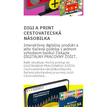
DIGI A PRINT
CESTOVATEĽSKÁ
NÁSOBILKA
Interaktívny digitálny produkt a
jeho tlačená podoba v jednom
výhodnom balíku! Získajte
DIGITÁLNY PRACOVNÝ ZOŠIT...
Balík obsahuje: Ročný prístup do
DIGITÁLNEHO PRACOVNÉHO ZOŠITA
Cestovateľská násobilka Klasickú
tlačenú plnofarebný pracovný zošit
Cestovateľská...