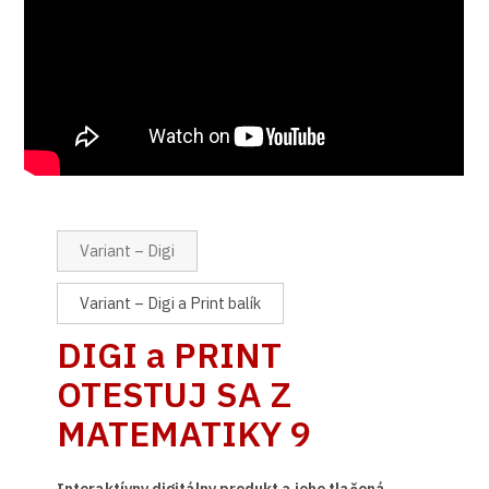
Variant – Digi
Variant – Digi a Print balík
DIGI a PRINT
OTESTUJ SA Z
MATEMATIKY 9
Interaktívny digitálny produkt a jeho tlačená