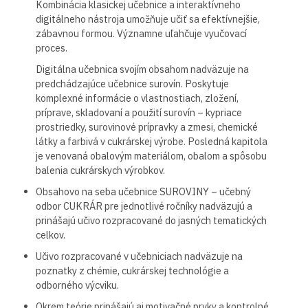
Kombinácia klasickej učebnice a interaktívneho
digitálneho nástroja umožňuje učiť sa efektívnejšie,
zábavnou formou. Významne uľahčuje vyučovací
proces.
Digitálna učebnica svojím obsahom nadväzuje na
predchádzajúce učebnice surovín. Poskytuje
komplexné informácie o vlastnostiach, zložení,
príprave, skladovaní a použití surovín – kypriace
prostriedky, surovinové prípravky a zmesi, chemické
látky a farbivá v cukrárskej výrobe. Posledná kapitola
je venovaná obalovým materiálom, obalom a spôsobu
balenia cukrárskych výrobkov.
Obsahovo na seba učebnice SUROVINY – učebný
odbor CUKRÁR pre jednotlivé ročníky nadväzujú a
prinášajú učivo rozpracované do jasných tematických
celkov.
Učivo rozpracované v učebniciach nadväzuje na
poznatky z chémie, cukrárskej technológie a
odborného výcviku.
Okrem teórie prinášajú aj motivačné prvky a kontrolné