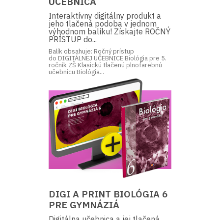
UČEBNICA
Interaktívny digitálny produkt a
jeho tlačená podoba v jednom
výhodnom balíku! Získajte ROČNÝ
PRÍSTUP do...
Balík obsahuje: Ročný prístup
do DIGITÁLNEJ UČEBNICE Biológia pre 5.
ročník ZŠ Klasickú tlačenú plnofarebnú
učebnicu Biológia...
DIGI A PRINT BIOLÓGIA 6
PRE GYMNÁZIÁ
Digitálna učebnica a jej tlačená