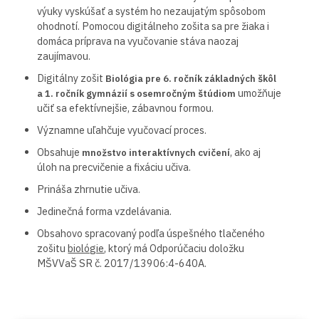
výuky vyskúšať a systém ho nezaujatým spôsobom
ohodnotí. Pomocou digitálneho zošita sa pre žiaka i
domáca príprava na vyučovanie stáva naozaj
zaujímavou.
Digitálny zošit
Biológia pre 6. ročník základných škôl
umožňuje
a 1. ročník gymnázií s osemročným štúdiom
učiť sa efektívnejšie, zábavnou formou.
Významne uľahčuje vyučovací proces.
Obsahuje
, ako aj
množstvo interaktívnych cvičení
úloh na precvičenie a fixáciu učiva.
Prináša zhrnutie učiva.
Jedinečná forma vzdelávania.
Obsahovo spracovaný podľa úspešného tlačeného
zošitu
biológie
, ktorý má Odporúčaciu doložku
MŠVVaŠ SR č. 2017/13906:4-640A.