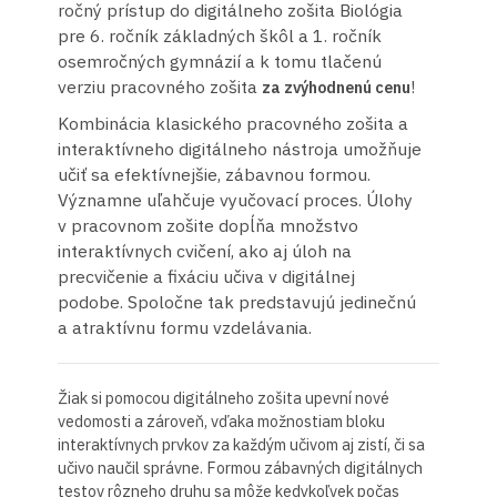
ročný prístup do digitálneho zošita Biológia
pre 6. ročník základných škôl a 1. ročník
osemročných gymnázií a k tomu tlačenú
verziu pracovného zošita
!
za zvýhodnenú cenu
Kombinácia klasického pracovného zošita a
interaktívneho digitálneho nástroja umožňuje
učiť sa efektívnejšie, zábavnou formou.
Významne uľahčuje vyučovací proces. Úlohy
v pracovnom zošite dopĺňa množstvo
interaktívnych cvičení, ako aj úloh na
precvičenie a fixáciu učiva v digitálnej
podobe. Spoločne tak predstavujú jedinečnú
a atraktívnu formu vzdelávania.
Žiak si pomocou digitálneho zošita upevní nové
vedomosti a zároveň, vďaka možnostiam bloku
interaktívnych prvkov za každým učivom aj zistí, či sa
učivo naučil správne. Formou zábavných digitálnych
testov rôzneho druhu sa môže kedykoľvek počas