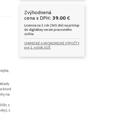
Zvýhodnená
cena s DPH:
39.00
€
Licencia na 1 rok (365 dní) na prístup
do digitálnej verzie pracovného
zošita
CHEMICKÉ A EKONOMICKÉ VÝPOČTY
pre 1. ročník SOŠ
ejšie,
áklady
a ktoré
lohy na
ičín, s
oky), s