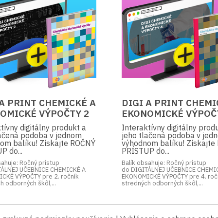
 A PRINT CHEMICKÉ A
DIGI A PRINT CHEMI
OMICKÉ VÝPOČTY 2
EKONOMICKÉ VÝPOČ
tívny digitálny produkt a
Interaktívny digitálny prod
lačená podoba v jednom
jeho tlačená podoba v jed
om balíku! Získajte ROČNÝ
výhodnom balíku! Získajt
P do...
PRÍSTUP do...
sahuje: Ročný prístup
Balík obsahuje: Ročný prístup
TÁLNEJ UČEBNICE CHEMICKÉ A
do DIGITÁLNEJ UČEBNICE CHEMI
CKÉ VÝPOČTY pre 2. ročník
EKONOMICKÉ VÝPOČTY pre 4. roč
h odborných škôl,...
stredných odborných škôl,...