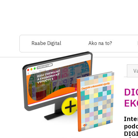
Raabe Digital
Ako na to?
Va
DI
EK
Inte
podo
DIG