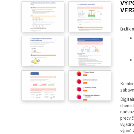
VÝP
VER
Balík 
Kombiná
zábavn
Digitál
chemick
nadväzu
precvič
vyjadro
výpočta