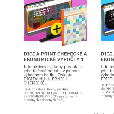
DIGI A PRINT CHEMICKÉ A
DIGI
EKONOMICKÉ VÝPOČTY 1
EKON
Interaktívny digitálny produkt a
Interak
jeho tlačená podoba v jednom
jeho t
výhodnom balíku! Získajte
výhodn
DIGITÁLNU UČEBNICU
PRÍSTU
CHEMICKÉ...
Balík ob
do DIGI
Balík obsahuje: Ročný prístup
EKONOMI
do DIGITÁLNEJ UČEBNICE CHEMICKÉ A
strednýc
EKONOMICKÉ VÝPOČTY pre 1. ročník
stredných odborných škôl,...