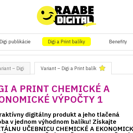
Digi publikácie
Digi a Print balíky
Benefity
riant – Digi
Variant – Digi a Print balík
GI A PRINT CHEMICKÉ A
ONOMICKÉ VÝPOČTY 1
raktívny digitálny produkt a jeho tlačená
ba v jednom výhodnom balíku! Získajte
ITÁLNU UČEBNICU CHEMICKÉ A EKONOMIC