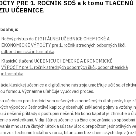
OČTY PRE 1. ROČNÍK SOŠ a k tomu TLAČENÚ
ZIU UČEBNICE.
obsahuje:
Ročný prístup do
DIGITÁLNEJ UČEBNICE CHEMICKÉ A
EKONOMICKÉ VÝPOČTY pre 1. ročník stredných odborných škôl,
odbor chemická informatika
.
Klasickú tlačenú
UČEBNICU CHEMICKÉ A EKONOMICKÉ
VÝPOČTY pre 1. ročník stredných odborných škôl, odbor chemická
informatika
.
cia klasickej učebnice a digitálneho nástroja umožňuje učiť sa efektívn
ou formou. Významne uľahčuje vyučovací proces.
na učebnica prostredníctvom riešených a neriešených úloh poskytuje z
ých výpočtov. Jednotlivé kapitoly obsahujú základné pojmy a vzťahy, n
jú riešené príklady s postupmi riešení. Na konci kapitol je zhrnutie a ú
enie s výsledkami. V digitálnej učebnici sa žiaci oboznámia so spôsobmi
vania množstva čistých látok a sústav látok, prepočtom jednotlivých vel
mi zo stechiometrického vzorca, bilanciami bez chemických dejov (rozt