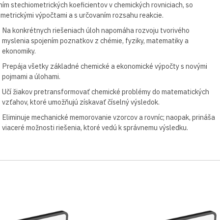
ím stechiometrických koeficientov v chemických rovniciach, so
metrickými výpočtami a s určovaním rozsahu reakcie.
Na konkrétnych riešeniach úloh napomáha rozvoju tvorivého
myslenia spojením poznatkov z chémie, fyziky, matematiky a
ekonomiky.
Prepája všetky základné chemické a ekonomické výpočty s novými
pojmami a úlohami.
Učí žiakov pretransformovať chemické problémy do matematických
vzťahov, ktoré umožňujú získavať číselný výsledok.
Eliminuje mechanické memorovanie vzorcov a rovníc; naopak, prináša
viaceré možnosti riešenia, ktoré vedú k správnemu výsledku.