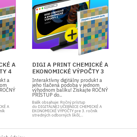
CKÉ A
DIGI A PRINT CHEMICKÉ A
TY 4
EKONOMICKÉ VÝPOČTY 3
ukt a
Interaktívny digitálny produkt a
nom
jeho tlačená podoba v jednom
e ROČNÝ
výhodnom balíku! Získajte ROČNÝ
PRÍSTUP do...
Balík obsahuje: Ročný prístup
CKÉ A
do DIGITÁLNEJ UČEBNICE CHEMICKÉ A
ník
EKONOMICKÉ VÝPOČTY pre 3. ročník
stredných odborných škôl,...