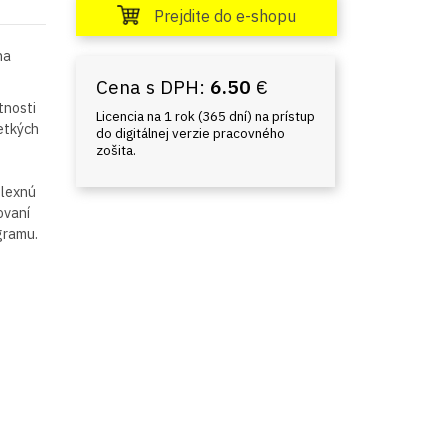
Prejdite do e-shopu
na
Cena s DPH:
6.50
€
tnosti
Licencia na 1 rok (365 dní) na prístup
etkých
do digitálnej verzie pracovného
zošita.
plexnú
ovaní
gramu.