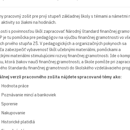
ny pracovný zošit pre prvý stupeň základnej školy s témami a námetmi 
 aktivity so žiakmi na hodinách.
losti s povinnosťou škôl zapracovať Národný štandard finančnej gramo
P je tu pomôcka pre pedagógov na výučbu finančnej gramotnosti vo vš
och prvého stupňa ZŠ. V pedagogických a organizačných pokynoch sa
ča zabezpečiť vybavenosť škôl učebnými materiálmi, pomôckami a
kými materiálmi stimulujúcimi rozvoj finančnej gramotnosti. Ide o kom
, ktorá žiakov naučí finančnej gramotnosti, a škole pomôže pri zaprac
ého štandardu finančnej gramotnosti do školského vzdelávacieho pro
tálnej verzii pracovného zošita nájdete spracované témy ako:
Hodnota práce
Poznávanie mincí a bankoviek
Sporenie
Nakupovanie
Historické platidlá