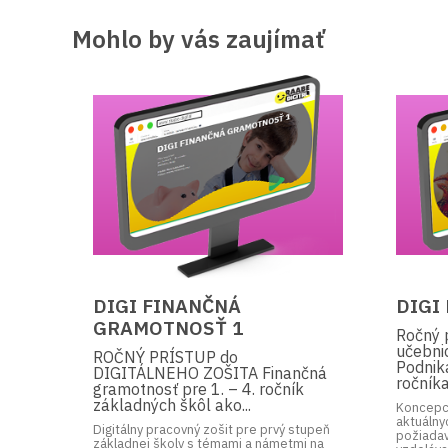
Mohlo by vás zaujímať
DIGI FINANČNÁ
DIGI
GRAMOTNOSŤ 1
Ročný p
učebni
ROČNÝ PRÍSTUP do
Podnika
DIGITÁLNEHO ZOŠITA Finančná
ročníka
gramotnosť pre 1. – 4. ročník
základných škôl ako...
Koncepci
aktuálny
Digitálny pracovný zošit pre prvý stupeň
požiadav
základnej školy s témami a námetmi na