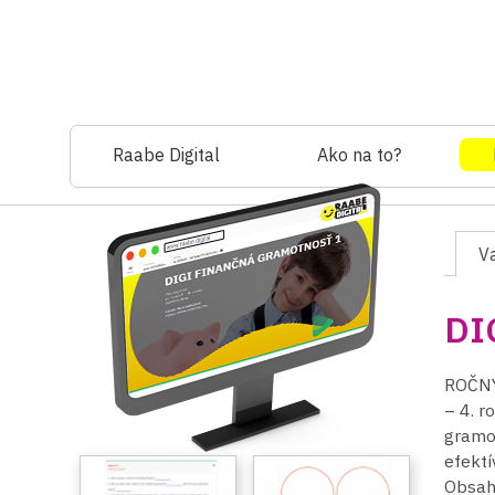
Raabe Digital
Ako na to?
Va
DI
ROČNÝ
– 4. 
gramot
efektí
Obsahu