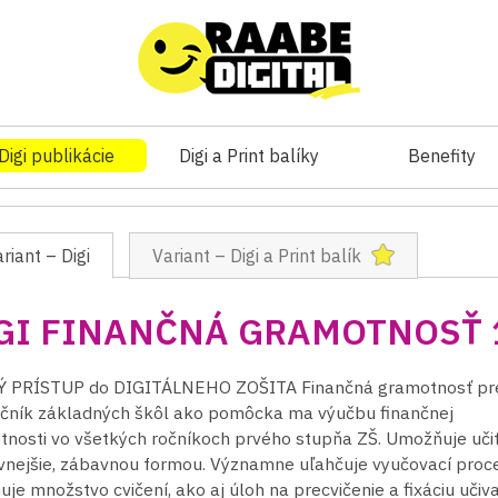
Digi publikácie
Digi a Print balíky
Benefity
riant – Digi
Variant – Digi a Print balík
GI FINANČNÁ GRAMOTNOSŤ 
 PRÍSTUP do DIGITÁLNEHO ZOŠITA Finančná gramotnosť pre
ročník základných škôl ako pomôcka ma výučbu finančnej
nosti vo všetkých ročníkoch prvého stupňa ZŠ. Umožňuje uči
vnejšie, zábavnou formou. Významne uľahčuje vyučovací proce
je množstvo cvičení, ako aj úloh na precvičenie a fixáciu učiva