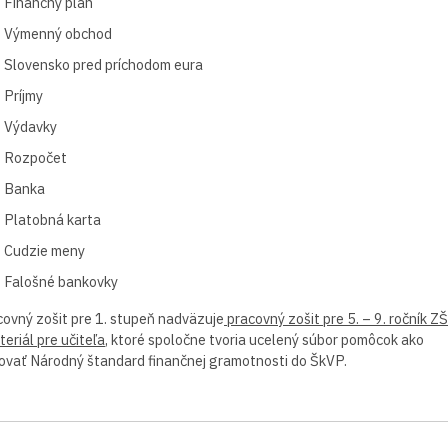
Finančný plán
Výmenný obchod
Slovensko pred príchodom eura
Príjmy
Výdavky
Rozpočet
Banka
Platobná karta
Cudzie meny
Falošné bankovky
covný zošit pre 1. stupeň nadväzuje
pracovný zošit pre 5. – 9. ročník ZŠ
eriál pre učiteľa
, ktoré spoločne tvoria ucelený súbor pomôcok ako
ovať Národný štandard finančnej gramotnosti do ŠkVP.