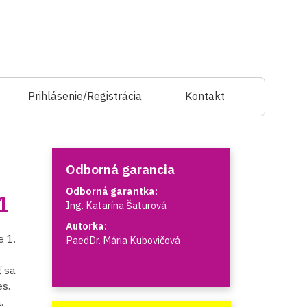
Prihlásenie/Registrácia
Kontakt
Odborná garancia
Odborná garantka:
1
Ing. Katarína Šaturová
Autorka:
 1.
PaedDr. Mária Kubovičová
ť sa
s.
.