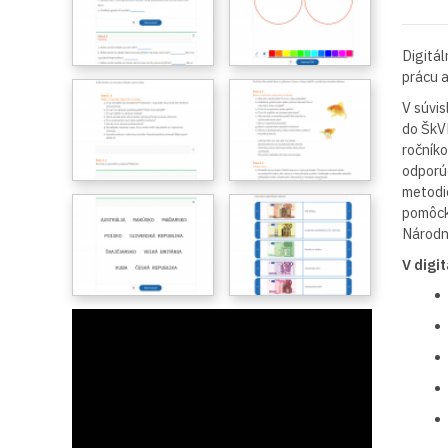
Digitál
prácu a
V súvis
do ŠkV
ročník
odporú
metodic
pomôcku
Národn
V digi