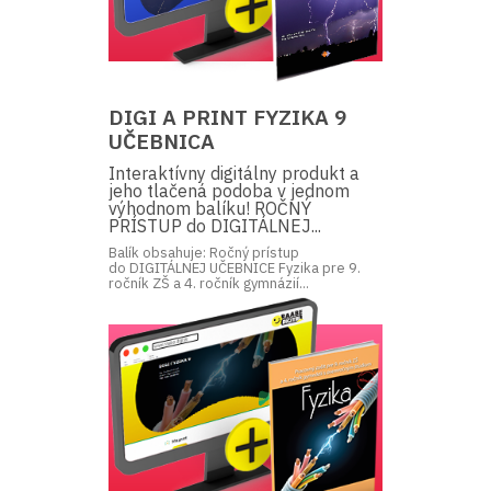
DIGI A PRINT FYZIKA 9
UČEBNICA
Interaktívny digitálny produkt a
jeho tlačená podoba v jednom
výhodnom balíku! ROČNÝ
PRÍSTUP do DIGITÁLNEJ...
Balík obsahuje: Ročný prístup
do DIGITÁLNEJ UČEBNICE Fyzika pre 9.
ročník ZŠ a 4. ročník gymnázií...