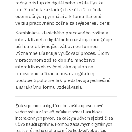
ročný prístup do digitálneho zošita Fyzika
pre 7. ročník základných škôl a 2. ročník
osemročných gymnázií a k tomu tlačenú
verziu pracovného zošita
!
za zvýhodnenú cenu
Kombinácia klasického pracovného zošita a
interaktívneho digitálneho nástroja umožňuje
učiť sa efektívnejšie, zábavnou formou.
Významne uľahčuje vyučovací proces. Úlohy
v pracovnom zošite dopĺňa množstvo
interaktívnych cvičení, ako aj úloh na
precvičenie a fixáciu učiva v digitálnej
podobe. Spoločne tak predstavujú jedinečnú
a atraktívnu formu vzdelávania.
Žiak si pomocou digitálneho zošita upevní nové
vedomosti a zároveň, vďaka možnostiam bloku
interaktívnych prvkov za každým učivom aj zistí, či sa
učivo naučil správne. Formou zábavných digitálnych
testov rôzneho druhu sa môže kedykoľvek počas