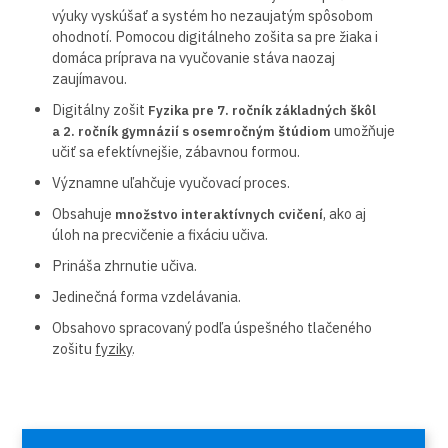
výuky vyskúšať a systém ho nezaujatým spôsobom
ohodnotí. Pomocou digitálneho zošita sa pre žiaka i
domáca príprava na vyučovanie stáva naozaj
zaujímavou.
Digitálny zošit
Fyzika pre 7. ročník základných škôl
umožňuje
a 2. ročník gymnázií s osemročným štúdiom
učiť sa efektívnejšie, zábavnou formou.
Významne uľahčuje vyučovací proces.
Obsahuje
, ako aj
množstvo interaktívnych cvičení
úloh na precvičenie a fixáciu učiva.
Prináša zhrnutie učiva.
Jedinečná forma vzdelávania.
Obsahovo spracovaný podľa úspešného tlačeného
zošitu
fyziky
.